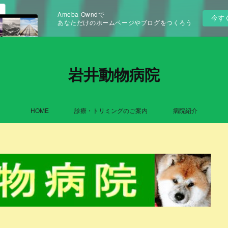
Ameba Owndで
今す
あなただけのホームページやブログをつくろう
岩井動物病院
HOME
診療・トリミングのご案内
病院紹介